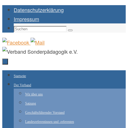
Zum
Datenschutzerklärung
Inhalt
Impressum
springen
Suchen
Suchen
nach:
Zum
Startseite
Inhalt
Der Verband
springen
Wir über uns
Satzung
Geschäftsführender Vorstand
Landesreferentinnen und -referenten