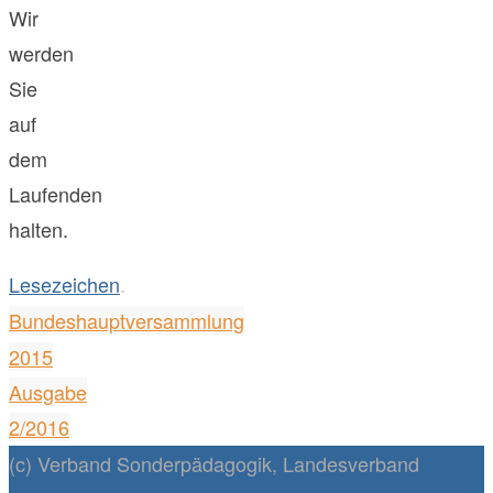
Wir
werden
Sie
auf
dem
Laufenden
halten.
Lesezeichen
.
Bundeshauptversammlung
2015
Ausgabe
2/2016
(c) Verband Sonderpädagogik, Landesverband