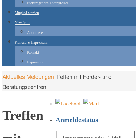
Preisträger des Ehrenpreises
Mitglied werden
Newsletter
Abonnieren
Kontakt & Impressum
Kontakt
Impressum
Start
Aktuelles
Meldungen
Treffen mit Förder- und
Beratungszentren
Treffen
Anmeldestatus