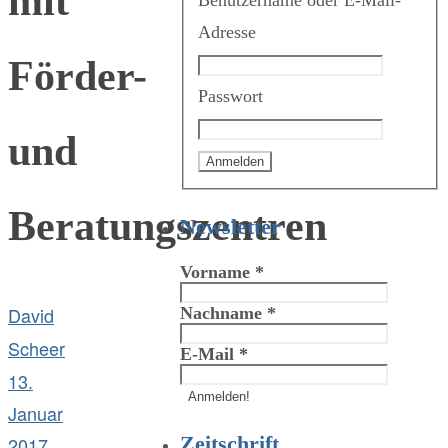
mit
Benutzername oder E-Mail-
Adresse
Förder-
Passwort
und
Beratungszentren
Newsletter
Vorname
*
David
Nachname
*
Scheer
E-Mail
*
13.
Januar
Zeitschrift
2017