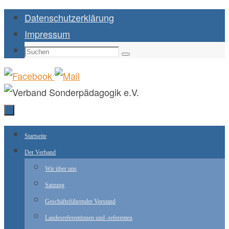
Zum
Datenschutzerklärung
Inhalt
Impressum
springen
Suchen
Suchen
nach:
Zum
Startseite
Inhalt
Der Verband
springen
Wir über uns
Satzung
Geschäftsführender Vorstand
Landesreferentinnen und -referenten