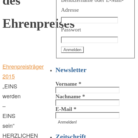
des
Benutzername oder E-Mail-
Adresse
Ehrenpreises
Passwort
Ehrenpreisträger
Newsletter
2015
Vorname
*
„EINS
werden
Nachname
*
–
E-Mail
*
EINS
sein“
HERZLICHEN
Zeitschrift