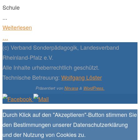
Schule
...
Weiterlesen
…
(c) Verband Sonderpädagogik, Landesverband
Rheinland-Pfalz e.V.
Alle Inhalte urheberrechtlich geschützt.
Technische Betreuung:
Wolfgang Löster
Präsentiert von
Nirvana
&
WordPress.
Durch Klick auf den "Akzeptieren"-Button stimmen Sie
den Bestimmungen unserer Datenschutzerklärung
und der Nutzung von Cookies zu.