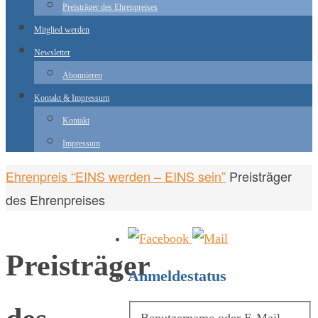
Preisträger des Ehrenpreises
Mitglied werden
Newsletter
Abonnieren
Kontakt & Impressum
Kontakt
Impressum
Start
Ehrenpreis “EINS werden – EINS sein”
Preisträger
des Ehrenpreises
Preisträger
Anmeldestatus