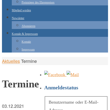
Preisträger des Ehrenpreises
Mitglied werden
Newsletter
Abonnieren
Kontakt & Impressum
Kontakt
Impressum
Start
Aktuelles
Termine
Termine
Anmeldestatus
Benutzername oder E-Mail-
03.12.2021