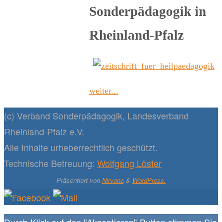
Sonderpädagogik in
Rheinland-Pfalz
weiter...
(c) Verband Sonderpädagogik, Landesverband
Rheinland-Pfalz e.V.
Alle Inhalte urheberrechtlich geschützt.
Technische Betreuung:
Wolfgang Löster
Präsentiert von
Nirvana
&
WordPress.