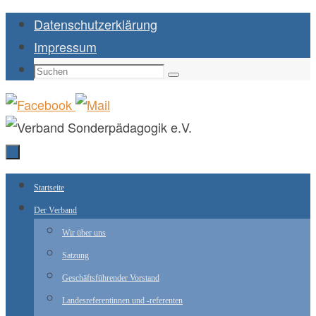
Zum
Datenschutzerklärung
Inhalt
Impressum
springen
Suchen
Suchen
nach:
Zum
Startseite
Inhalt
Der Verband
springen
Wir über uns
Satzung
Geschäftsführender Vorstand
Landesreferentinnen und -referenten