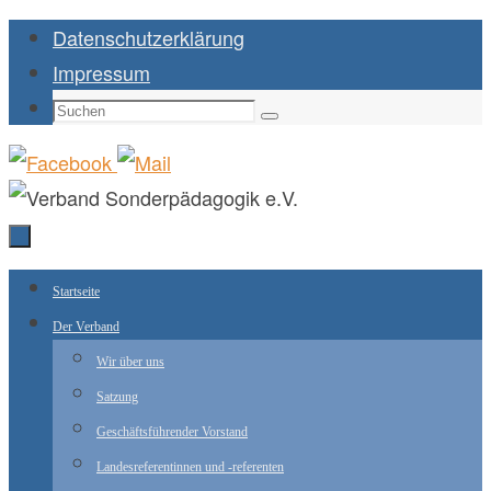
Zum
Datenschutzerklärung
Inhalt
Impressum
springen
Suchen
Suchen
nach:
Zum
Startseite
Inhalt
Der Verband
springen
Wir über uns
Satzung
Geschäftsführender Vorstand
Landesreferentinnen und -referenten