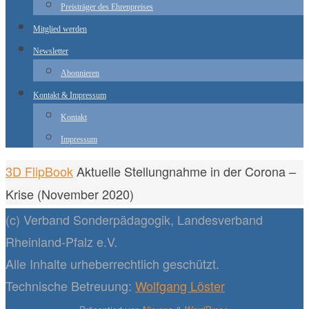
Preisträger des Ehrenpreises
Mitglied werden
Newsletter
Abonnieren
Kontakt & Impressum
Kontakt
Impressum
Start
3D FlipBook
Aktuelle Stellungnahme in der Corona –
Krise (November 2020)
(c) Verband Sonderpädagogik, Landesverband
Rheinland-Pfalz e.V.
Alle Inhalte urheberrechtlich geschützt.
Technische Betreuung:
Wolfgang Löster