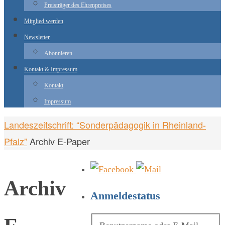
Preisträger des Ehrenpreises
Mitglied werden
Newsletter
Abonnieren
Kontakt & Impressum
Kontakt
Impressum
Start
Landeszeitschrift: “Sonderpädagogik in Rheinland-
Pfalz”
Archiv E-Paper
Archiv
Anmeldestatus