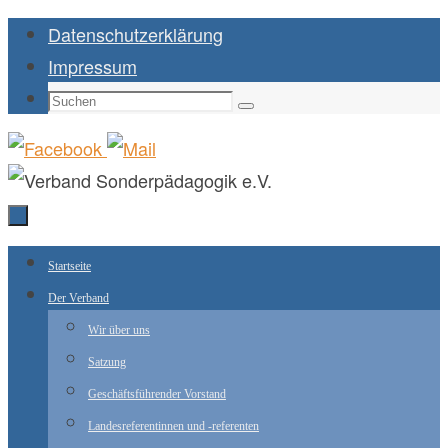
Zum
Datenschutzerklärung
Inhalt
Impressum
springen
Suchen
Suchen
nach:
Zum
Startseite
Inhalt
Der Verband
springen
Wir über uns
Satzung
Geschäftsführender Vorstand
Landesreferentinnen und -referenten