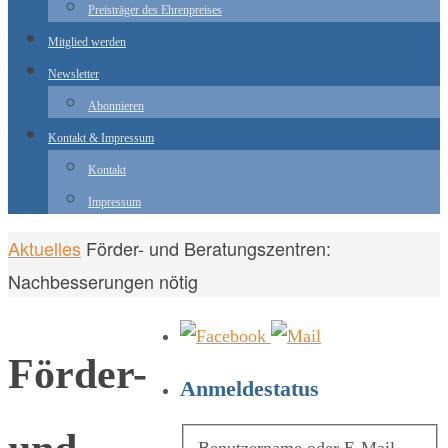
Preisträger des Ehrenpreises
Mitglied werden
Newsletter
Abonnieren
Kontakt & Impressum
Kontakt
Impressum
Start
Aktuelles
Förder- und Beratungszentren:
Nachbesserungen nötig
Förder-
Anmeldestatus