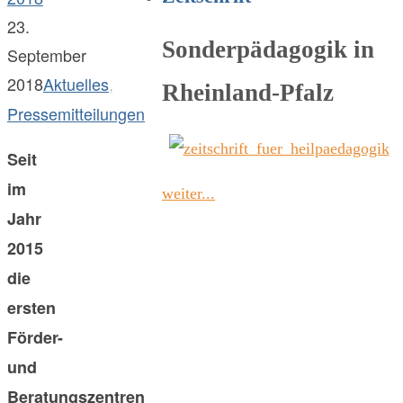
23.
Sonderpädagogik in
September
2018
Aktuelles
,
Rheinland-Pfalz
Pressemitteilungen
Seit
im
weiter...
Jahr
2015
die
ersten
Förder-
und
Beratungszentren