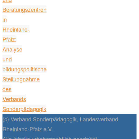
Beratungszentren
in
Rheinland-
Pfalz:
Analyse
und
bildungspolitische
Stellungnahme
des
Verbands
Sonderpädagogik
(c) Verband Sonderpädagogik, Landesverband
Rheinland-Pfalz e.V.
Alle Inhalte urheberrechtlich geschützt.