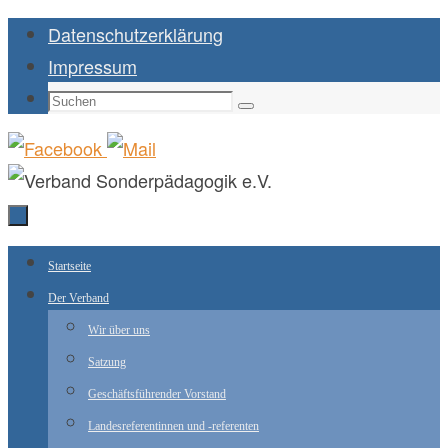
Zum
Datenschutzerklärung
Inhalt
Impressum
springen
Suchen
Suchen
nach:
Zum
Startseite
Inhalt
Der Verband
springen
Wir über uns
Satzung
Geschäftsführender Vorstand
Landesreferentinnen und -referenten