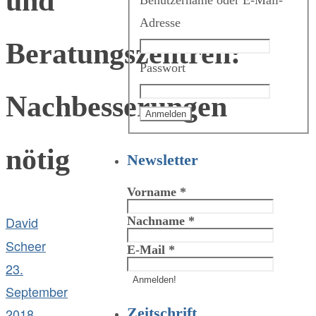
und
Benutzername oder E-Mail-
Adresse
Beratungszentren:
Passwort
Nachbesserungen
nötig
Newsletter
Vorname
*
David
Nachname
*
Scheer
E-Mail
*
23.
September
Zeitschrift
2018