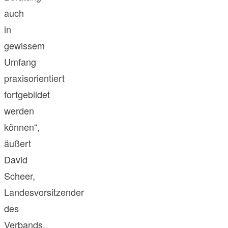
auch
in
gewissem
Umfang
praxisorientiert
fortgebildet
werden
können“,
äußert
David
Scheer,
Landesvorsitzender
des
Verbands.