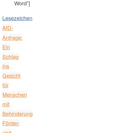
Word”]
Lesezeichen
.
AfD-
Anfrage:
Ein
Schlag
ins
Gesicht
für
Menschen
mit
Behinderung
Förder-
und